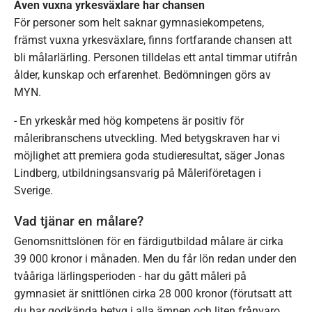
Även vuxna yrkesväxlare har chansen
För personer som helt saknar gymnasiekompetens,
främst vuxna yrkesväxlare, finns fortfarande chansen att
bli målarlärling. Personen tilldelas ett antal timmar utifrån
ålder, kunskap och erfarenhet. Bedömningen görs av
MYN.
- En yrkeskår med hög kompetens är positiv för
måleribranschens utveckling. Med betygskraven har vi
möjlighet att premiera goda studieresultat, säger Jonas
Lindberg, utbildningsansvarig på Måleriföretagen i
Sverige.
Vad tjänar en målare?
Genomsnittslönen för en färdigutbildad målare är cirka
39 000 kronor i månaden. Men du får lön redan under den
tvååriga lärlingsperioden - har du gått måleri på
gymnasiet är snittlönen cirka 28 000 kronor (förutsatt att
du har godkända betyg i alla ämnen och liten frånvaro