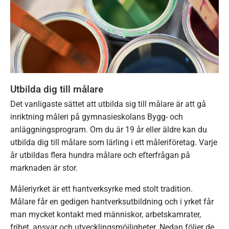
Utbilda dig till målare
Det vanligaste sättet att utbilda sig till målare är att gå
inriktning måleri på gymnasieskolans Bygg- och
anläggningsprogram. Om du är 19 år eller äldre kan du
utbilda dig till målare som lärling i ett måleriföretag. Varje
år utbildas flera hundra målare och efterfrågan på
marknaden är stor.
Måleriyrket är ett hantverksyrke med stolt tradition.
Målare får en gedigen hantverksutbildning och i yrket får
man mycket kontakt med människor, arbetskamrater,
frihet, ansvar och utvecklingsmöjligheter. Nedan följer de